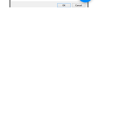
6.יתקבל חלון של שם משתמש וסיסמא
לממשק של המצלמה.
בשם המשתמש נכניס:
admin
בסיסמא
נכניס את הסיסמא שרשמנו בסעיף 4.
7. נקבל ממשק של המצלמה.
נלחץ על
SETUP
בסרגל הכלים העליון.
נבחר
Wireless Setup
מהתפריט בצד
שמאל. בשדה
Survey
Site
נבחר את
הרשת אליה אנחנו מעוניינים לחבר את