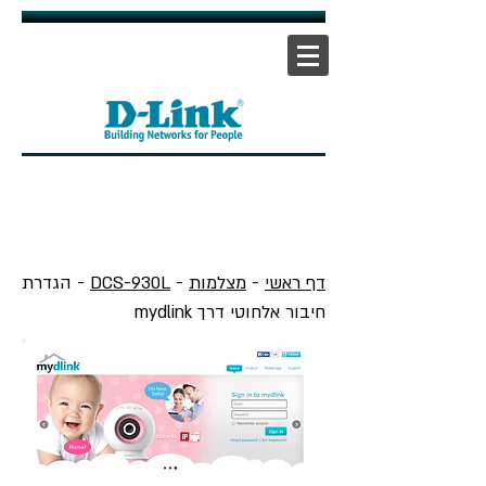
אתר ראשי
|
אתר תמיכה
| |
צור קשר
דף ראשי
-
מצלמות
-
DCS-930L
- הגדרת
חיבור אלחוטי דרך mydlink