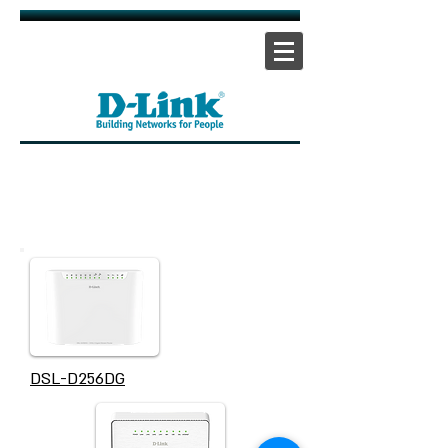
אתר ראשי
|
אתר תמיכה
| |
צור קשר
DSL-D256DG