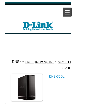
אתר ראשי
|
אתר תמיכה
| |
צור קשר
דף ראשי
-
התקני אחסון רשת
- DNS-
320L
DNS-320L