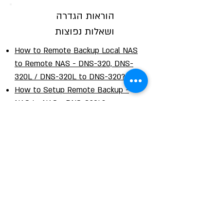
הוראות הגדרה
ושאלות נפוצות
How to Remote Backup Local NAS
to Remote NAS - DNS-320, DNS-
320L / DNS-320L to DNS-320?
How to Setup Remote Backup -
NAS to NAS - DNS-320L?
How to connect to DNS-320L via
webdav in Mac OS X?
How do I Create Users, Groups and
Share Folders in DNS-320L?
How to setup My Surveillance in
DNS-320L?
How do I setup FTP in my DNS?
How to setup a local backup by