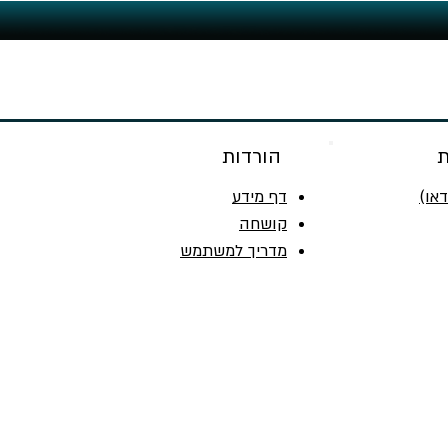
ת
הורדות
או)
דף מידע
קושחה
מדריך למשתמש