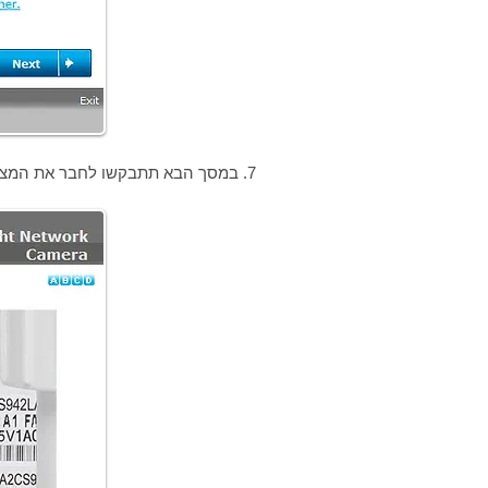
7. במסך הבא תתבקשו לחבר את המצלמה לחשמל ולבדוק שהמנורה בחלון האחורי של המצלמה דולקת באור ירוק.