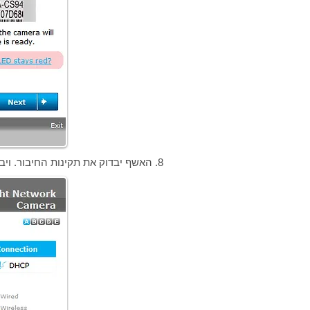
8. האשף יבדוק את תקינות החיבור. ויבקש לבחור את המצלמה.