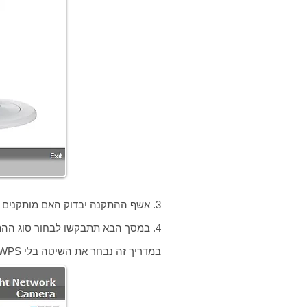
3. אשף ההתקנה יבדוק האם מותקנים הקבצים הדרושים להפעלת המצלמה. אם הקבצים לא מותקנים האשף יתקין אותם.
4. במסך הבא תתבקשו לבחור סוג ההתחברות לנתב עם כפתור WPS או בלי כפתור WPS.
במדריך זה נבחר את השיטה בלי WPS ונלחץ על Next.