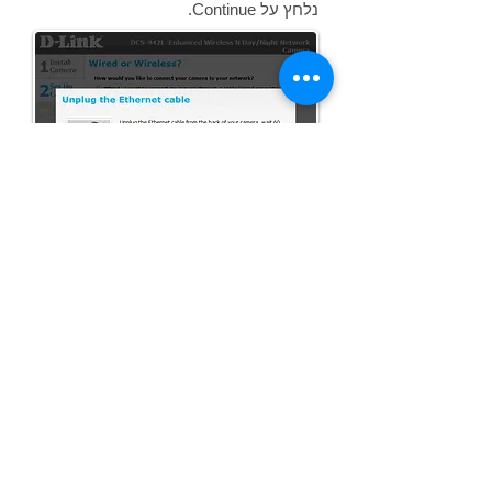
נלחץ על Continue.
12. האשף יבצע אתחול מחדש למצלמה
ונקבל מסך בו אנו מתבקשים ליצור חשבון
בפורטל "mydlink".
נכניס את הפרטים הדרושים ונלחץ על
next.