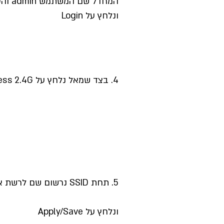
המחדל שם המשתמש admin והסיסמה admin123
ונלחץ על Login
4. בצד שמאל נלחץ על Wireless 2.4G
5. תחת SSID נרשום שם לרשת אלחוטית
ונלחץ על Apply/Save