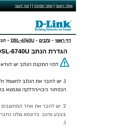
אתר ראשי
|
אתר תמיכה
| |
צור קשר
דף ראשי
-
נתבים
-
DSL-6740U
- הגדרת הנתב 
הגדרת הנתב DSL-6740U לחיבור אינטנרט
לפני התקנת הנתב יש לוודא
1. יש לחבר את הנתב לחשמל ולה
הכפתור כיבוי/הדלקה שנמצא בח
בצבע צהוב. בדוגמא שלנו נחבר
1.