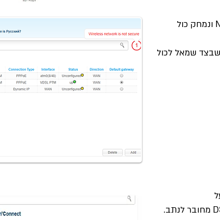
6. נלחץ בצד שמאל על לחצן NET ונמחק כול
 ''V'' בריבוע שבצד שמאל לכול
ת על