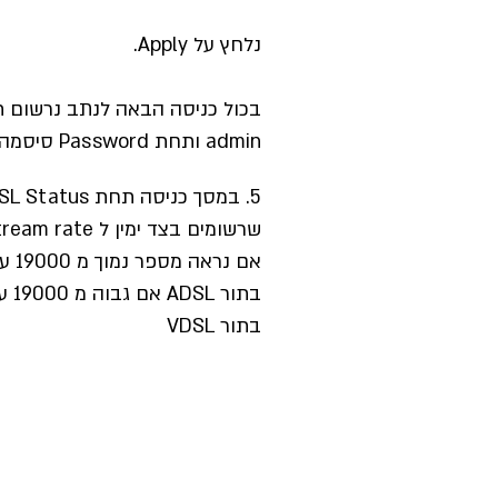
נלחץ על Apply.
admin ותחת Password סיסמה הגדרנו
5. במסך כניסה תחת DSL Status נבדוק מספרים
שרשומים בצד ימין ל Downstream rate
אם נר
בתור
בתור VDSL