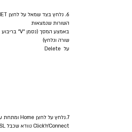
השורות שנמצאות
באמצע המסך (נסמן
שורה ונלחץ)
על Delete
7.נלחץ על לחצן Home ומתח
Click'n'Connect נוודא שכבל DSL מחובר לנתב.