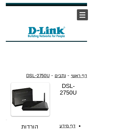
אתר ראשי
|
אתר תמיכה
| |
צור קשר
דף ראשי
-
נתבים
-
DSL-2750U
DSL-
2750U
דף מידע
הורדות