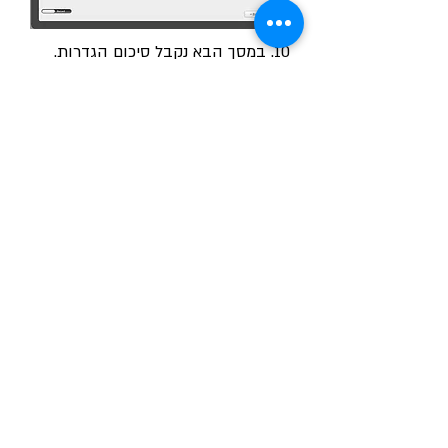
10. במסך הבא נקבל סיכום הגדרות.
נלחץ על
Apply
.
11. בחלון הבא הנתב יבדוק את
החיבוריות ובסיום יתן הודעה שיש
חיבור לאינטרנט.