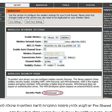
בתחתית הדף שיפתח למטה בשדה Pre-Shared Key יש לקבוע ולהזין סיסמת התחברות לרשת האלחוטית שיכו