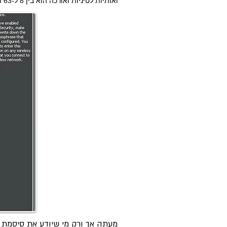
ואותיות לטיניות ואורכה הוא בין 8 ל-63 תווים. בסיום יש ללחוץ על Save Settings הנמצא בחלק העליון של הדף.
מעתה אך ורק מי שיודע את סיסמת