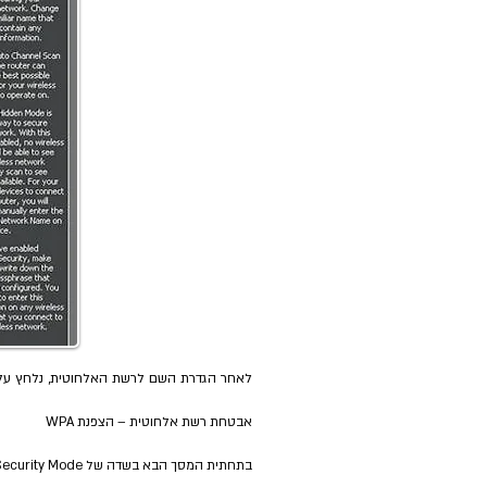
לאחר הגדרת השם לרשת האלחוטית, נלחץ על Save Settings ולאחר מכן על boot
אבטחת רשת אלחוטית – הצפנת WPA
בתחתית המסך הבא בשדה של Security Mode יש לבחור WPA Personal: