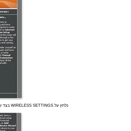
נלחץ על WIRELESS SETTINGS בצד שמאל, ובתחתית הדף שיתקבל לוחצים על Manual Wireless Network Setup: