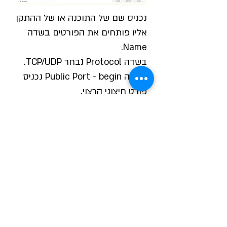
נכניס שם של התוכנה או של ההתקן
אליו פותחים את הפורטים בשדה
Name.
בשדה Protocol נבחר TCP/UDP.
בשדה Public Port - begin נכניס
פורט חיצוני הרצוי.
בשדה Private Port - begin נכניס
פורט פנימי הרצוי.
בשדה Private IP נכניס כתובת IP
של ההתקן אליו מפנים את הפורט.
נלחץ על Apply.