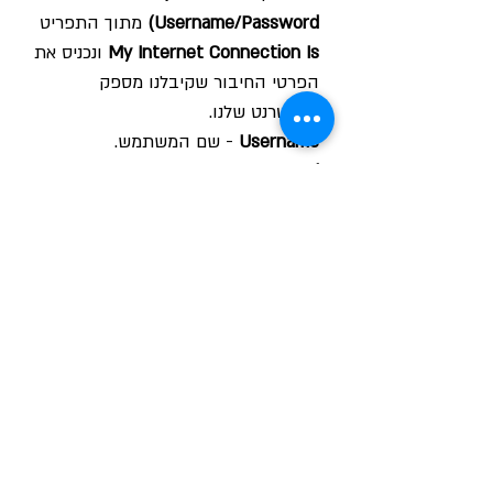
(Username/Password
מתוך התפריט
My Internet Connection Is
ונכניס את
הפרטי החיבור שקיבלנו מספק
האינטרנט שלנו.
Username
- שם המשתמש.
Password
- סיסמא.
Verify Password
- נחזור על הסיסמא.
נשים נקודה על
Always ON
בשדה
Reconect Mode.
ונלחץ על
Save Settings
מלמעלה.