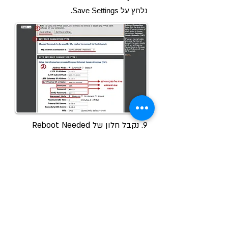
נלחץ על Save Settings.
9. נקבל חלון של Reboot Needed
ונלחץ על Reboot Now.
10. הנתב ישמור את ההגדרות ויעשה
Restart. אחרי ה – Restart נקבל שוב
פעם חלון של כניסה לממשק של הנתב